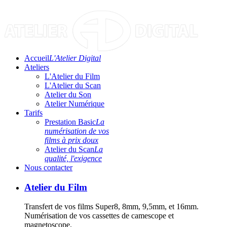
Accueil
L'Atelier Digital
Ateliers
L'Atelier du Film
L'Atelier du Scan
Atelier du Son
Atelier Numérique
Tarifs
Prestation Basic
La
numérisation de vos
films à prix doux
Atelier du Scan
La
qualité, l'exigence
Nous contacter
Atelier du Film
Transfert de vos films Super8, 8mm, 9,5mm, et 16mm.
Numérisation de vos cassettes de camescope et
magnetoscope.